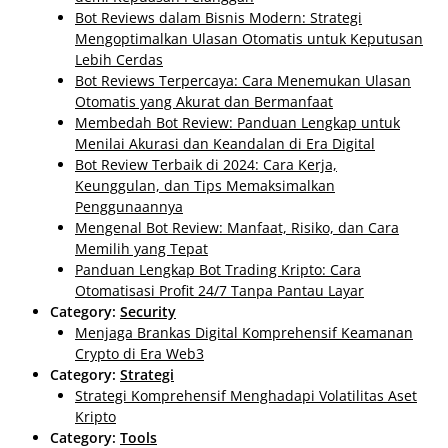
Bot Reviews dalam Bisnis Modern: Strategi
Mengoptimalkan Ulasan Otomatis untuk Keputusan
Lebih Cerdas
Bot Reviews Terpercaya: Cara Menemukan Ulasan
Otomatis yang Akurat dan Bermanfaat
Membedah Bot Review: Panduan Lengkap untuk
Menilai Akurasi dan Keandalan di Era Digital
Bot Review Terbaik di 2024: Cara Kerja,
Keunggulan, dan Tips Memaksimalkan
Penggunaannya
Mengenal Bot Review: Manfaat, Risiko, dan Cara
Memilih yang Tepat
Panduan Lengkap Bot Trading Kripto: Cara
Otomatisasi Profit 24/7 Tanpa Pantau Layar
Category:
Security
Menjaga Brankas Digital Komprehensif Keamanan
Crypto di Era Web3
Category:
Strategi
Strategi Komprehensif Menghadapi Volatilitas Aset
Kripto
Category:
Tools